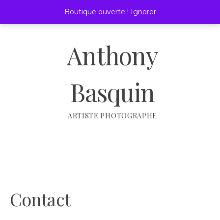
Passer
Boutique ouverte !
Ignorer
au
MENU
contenu
Anthony
Basquin
ARTISTE PHOTOGRAPHE
Contact