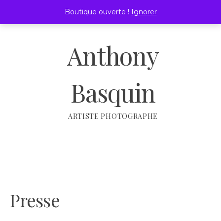
Passer
Boutique ouverte !
Ignorer
au
MENU
contenu
Anthony
Basquin
ARTISTE PHOTOGRAPHE
Presse