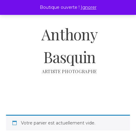
Passer
Boutique ouverte !
Ignorer
au
MENU
contenu
Anthony
Basquin
ARTISTE PHOTOGRAPHE
Votre panier est actuellement vide.