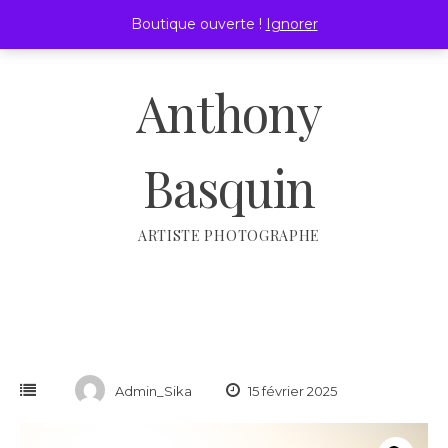
Passer
Boutique ouverte !
Ignorer
au
MENU
contenu
Anthony
Basquin
ARTISTE PHOTOGRAPHE
Admin_Sika
15 février 2025