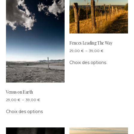
Fences Leading The Way
Plage
29,00
€
–
39,00
€
de
Ce
prix :
Choix des options
produit
29,00 €
a
à
plusieurs
39,00 €
variations.
Les
Venus on Earth
options
Plage
29,00
€
–
39,00
€
peuvent
de
Ce
être
prix :
Choix des options
produit
choisies
29,00 €
a
sur
à
plusieurs
39,00 €
la
variations.
page