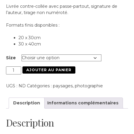
Livrée contre-collée avec passe-partout, signature de
l’auteur, tirage non numéroté.
Formats finis disponibles :
20 x 30cm
30 x 40cm
Size
quantité
AJOUTER AU PANIER
de
DesertScape
UGS :
ND
Catégories :
paysages
,
photographie
II
Description
Informations complémentaires
Description