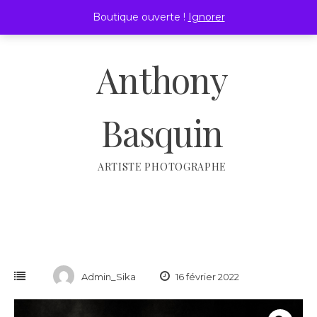
Passer
Boutique ouverte !
Ignorer
au
MENU
contenu
Anthony
Basquin
ARTISTE PHOTOGRAPHE
Admin_Sika
16 février 2022