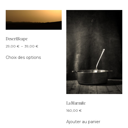
du
produit
DesertScape
Plage
29,00
€
–
39,00
€
de
Ce
prix :
Choix des options
produit
29,00 €
a
à
plusieurs
39,00 €
variations.
Les
options
peuvent
être
La Marmite
choisies
160,00
€
sur
la
Ajouter au panier
page