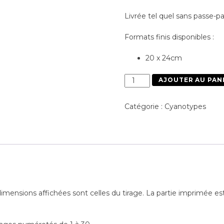
Livrée tel quel sans passe-pa
Formats finis disponibles :
20 x 24cm
quantité
AJOUTER AU PAN
de
Lonely
Catégorie :
Cyanotypes
Tree
mensions affichées sont celles du tirage. La partie imprimée e