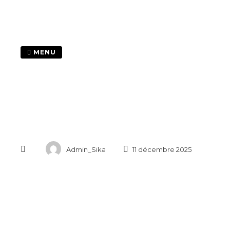
Passer
au
contenu
MENU
Admin_Sika
11 décembre 2025