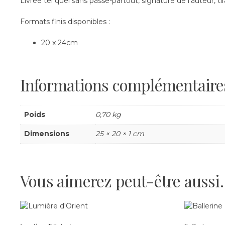
Livrée tel quel sans passe-partout, signature de l’auteur, t
Formats finis disponibles :
20 x 24cm
Informations complémentaire
Poids
0,70 kg
Dimensions
25 × 20 × 1 cm
Vous aimerez peut-être auss