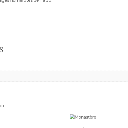
irages numérotés de 1 à 30.
s
i…