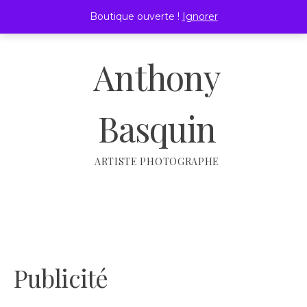
Passer
Boutique ouverte !
Ignorer
au
MENU
contenu
Anthony
Basquin
ARTISTE PHOTOGRAPHE
Publicité