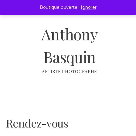
Passer
Boutique ouverte !
Ignorer
au
MENU
contenu
Anthony
Basquin
ARTISTE PHOTOGRAPHE
Rendez-vous