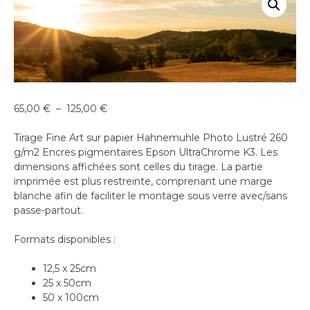
Plage
65,00
€
–
125,00
€
de
prix :
Tirage Fine Art sur papier Hahnemuhle Photo Lustré 260
65,00 €
g/m2 Encres pigmentaires Epson UltraChrome K3. Les
à
dimensions affichées sont celles du tirage. La partie
125,00 €
imprimée est plus restreinte, comprenant une marge
blanche afin de faciliter le montage sous verre avec/sans
passe-partout.
Formats disponibles :
12,5 x 25cm
25 x 50cm
50 x 100cm