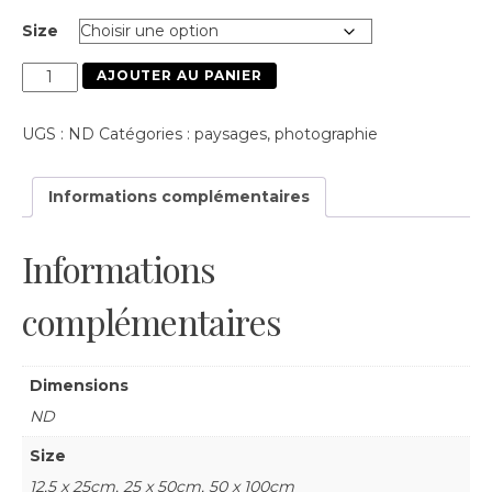
Size
quantité
AJOUTER AU PANIER
de
Paysage
UGS :
ND
Catégories :
paysages
,
photographie
#1
Informations complémentaires
Informations
complémentaires
Dimensions
ND
Size
12,5 x 25cm, 25 x 50cm, 50 x 100cm