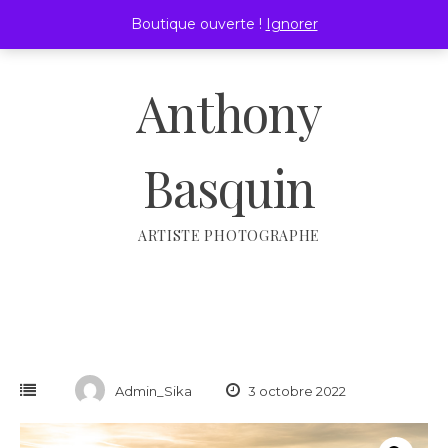
Passer
Boutique ouverte !
Ignorer
au
MENU
contenu
Anthony
Basquin
ARTISTE PHOTOGRAPHE
Admin_Sika
3 octobre 2022